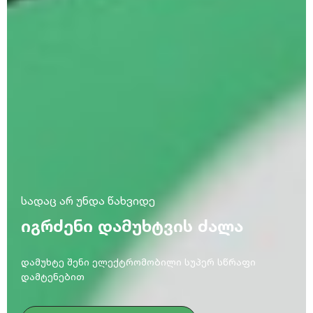
სადაც არ უნდა წახვიდე
ᲘᲒᲠᲫᲔᲜᲘ ᲓᲐᲛᲣᲮᲢᲕᲘᲡ ᲫᲐᲚᲐ
დამუხტე შენი ელექტრომობილი სუპერ სწრაფი
დამტენებით